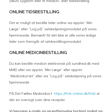
(akut) sygdom eller til medicin- eller tidsbestilling.
ONLINE TIDSBESTILLING
Det er muligt at bestille tider online via app’en “Min
Læge” eller ”Log på” selvbetjeningsmodulet på vores
hjemmeside. Bemærk! At det ikke er alle vores ledige
tider som fremgår af selvbestillingsmodulet.
ONLINE MEDICINBESTILLING
Du kan bestille medicin elektronisk på sundhed.dk med
MitID eller via app’en “Min Læge” eller app’en
“Medicinkortet” eller via ”Log på” selvbetjening på vores
hjemmeside.
På Det Fælles Medicinkort
https://fmk-online.dk/fmk/
er
der en oversigt over dine recepter.
Vi besvarer e-mails og receptfornyelse hurtigst muligt og